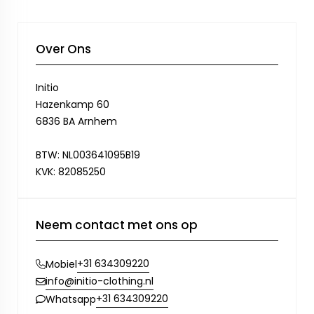
Over Ons
Initio
Hazenkamp 60
6836 BA Arnhem
BTW: NL003641095B19
KVK: 82085250
Neem contact met ons op
+31 634309220
Mobiel
info@initio-clothing.nl
+31 634309220
Whatsapp