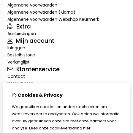
Algemene voorwaarden
Algemene voorwaarden (Klarna)
Algemene voorwaarden Webshop Keurmerk
Extra
Aanbiedingen
Mijn account
Inloggen
Bestelhistorie
Verlanglijst
Klantenservice
Contact
Retourneren
Sitemap
Cookies & Privacy
VEELGESTELDE VRAGEN
Verzendkosten-Levertijd
We gebruiken cookies en andere technieken om
Betaalmethoden
websiteverkeer te analyseren. Ook delen we informatie
Retourinformatie
over uw gebruik van onze site met onze partners voor
klachtenafhandeling
analyse.
Lees onze cookieverklaring
hier